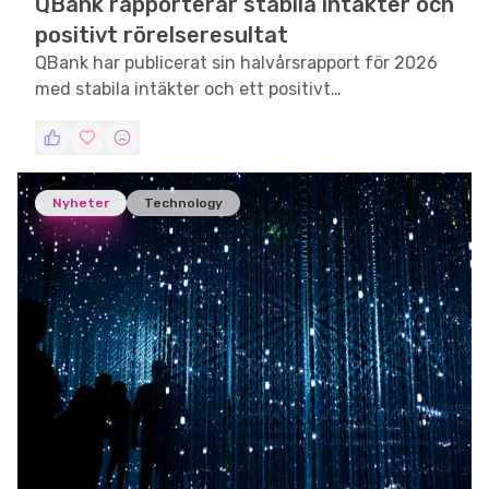
QBank rapporterar stabila intäkter och
positivt rörelseresultat
QBank har publicerat sin halvårsrapport för 2026
med stabila intäkter och ett positivt
rörelseresultat.
Nyheter
Technology