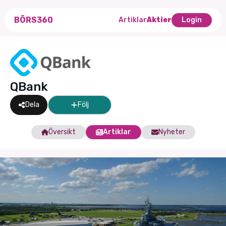
BÖRS360
Artiklar
Aktier
Login
QBank
Dela
Följ
Översikt
Artiklar
Nyheter