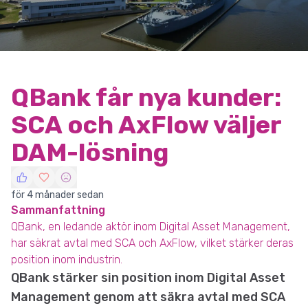
QBank får nya kunder:
SCA och AxFlow väljer
DAM-lösning
för 4 månader sedan
Sammanfattning
QBank, en ledande aktör inom Digital Asset Management,
har säkrat avtal med SCA och AxFlow, vilket stärker deras
position inom industrin.
QBank stärker sin position inom Digital Asset
Management genom att säkra avtal med SCA