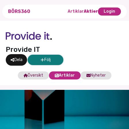
BÖRS360
Artiklar
Aktier
Login
Provide IT
Dela
Följ
Översikt
Artiklar
Nyheter