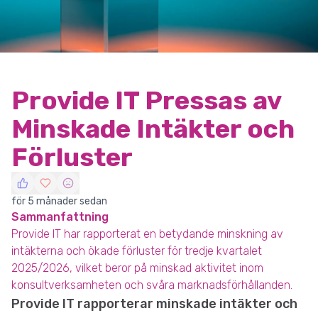
Provide IT Pressas av
Minskade Intäkter och
Förluster
för 5 månader sedan
Sammanfattning
Provide IT har rapporterat en betydande minskning av
intäkterna och ökade förluster för tredje kvartalet
2025/2026, vilket beror på minskad aktivitet inom
konsultverksamheten och svåra marknadsförhållanden.
Provide IT rapporterar minskade intäkter och