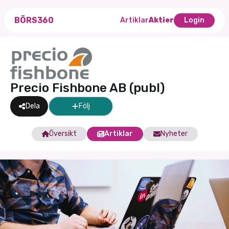
BÖRS360
Artiklar
Aktier
Login
Precio Fishbone AB (publ)
Dela
Följ
Översikt
Artiklar
Nyheter