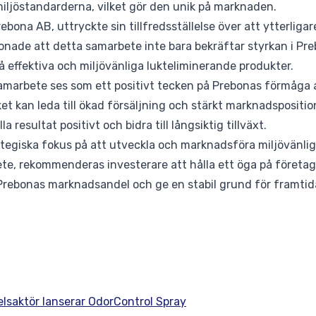
iljöstandarderna, vilket gör den unik på marknaden.
ebona AB, uttryckte sin tillfredsställelse över att ytterliga
onade att detta samarbete inte bara bekräftar styrkan i Pr
effektiva och miljövänliga lukteliminerande produkter.
samarbete ses som ett positivt tecken på Prebonas förmåga 
et kan leda till ökad försäljning och stärkt marknadsposition
a resultat positivt och bidra till långsiktig tillväxt.
tegiska fokus på att utveckla och marknadsföra miljövänlig
e, rekommenderas investerare att hålla ett öga på företag
 Prebonas marknadsandel och ge en stabil grund för framtida
lsaktör lanserar OdorControl Spray