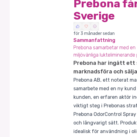
Prebona får
Sverige
för 3 månader sedan
Sammanfattning
Prebona samarbetar med en ny
miljövänliga lukteliminerande 
Prebona har ingått ett
marknadsföra och sälja
Prebona AB, ett noterat mat
samarbete med en ny kund i
kunden, en erfaren aktör i
viktigt steg i Prebonas str
Prebona OdorControl Spray ä
och långvarigt sätt. Produ
idealisk för användning i o