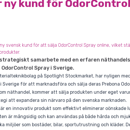
 ny kund för OdorControl
 svensk kund för att sälja OdorControl Spray online, vilket stä
produkter.
 strategiskt samarbete med en erfaren näthandels
 OdorControl Spray i Sverige.
erialteknikbolag på Spotlight Stockmarket, har nyligen medd
 Sverige för att marknadsföra och sälja deras Prebona Odo
nom näthandel, kommer att sälja produkten under eget varum
ategi att expandera sin närvaro på den svenska marknaden.
r en innovativ produkt som effektivt eliminerar oönskade lu
kten är mångsidig och kan användas på både hårda och mjuka
lika miljöer som bostäder, bilar, sportutrustning och kläder.