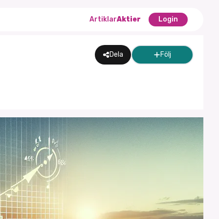
Artiklar
Aktier
Login
Dela
Följ