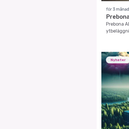
för 3 månad
Prebona 
Prebona AB
ytbeläggni
Nyheter