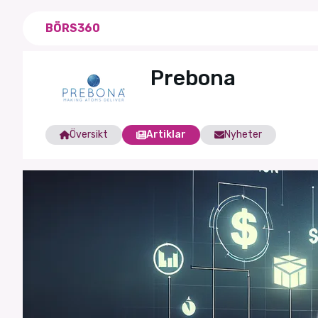
BÖRS360
Prebona
Översikt
Artiklar
Nyheter