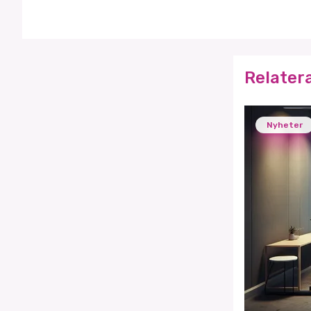
Relater
Nyheter