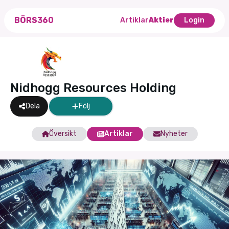
BÖRS360
Artiklar
Aktier
Login
Nidhogg Resources Holding
Dela
Följ
Översikt
Artiklar
Nyheter