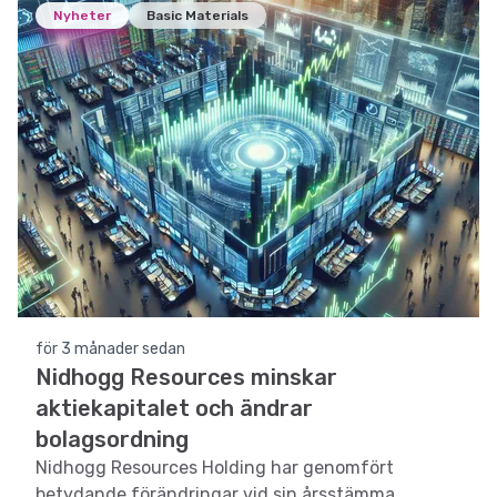
Nyheter
Basic Materials
för 3 månader sedan
Nidhogg Resources minskar
aktiekapitalet och ändrar
bolagsordning
Nidhogg Resources Holding har genomfört
betydande förändringar vid sin årsstämma,