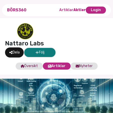
BÖRS360
Artiklar
Aktier
Login
Nattaro Labs
Dela
Följ
Översikt
Artiklar
Nyheter