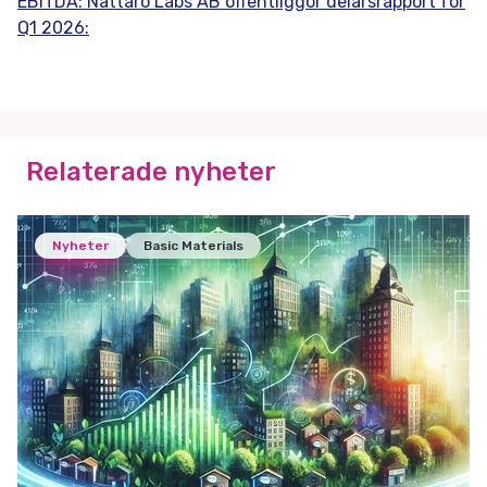
EBITDA: Nattaro Labs AB offentliggör delårsrapport för
Q1 2026:
Relaterade nyheter
Nyheter
Basic Materials