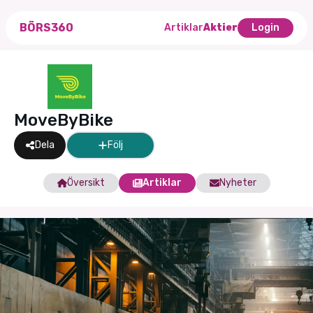
BÖRS360
Artiklar
Aktier
Login
MoveByBike
Dela
Följ
Översikt
Artiklar
Nyheter