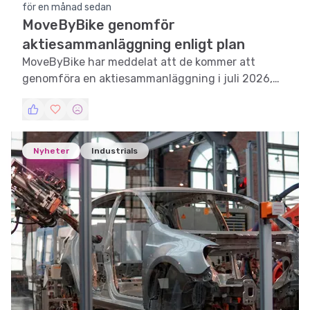
för en månad sedan
MoveByBike genomför
aktiesammanläggning enligt plan
MoveByBike har meddelat att de kommer att
genomföra en aktiesammanläggning i juli 2026,
vilket kommer att påverka aktieägarnas innehav
och bolagets aktiestruktur.
Nyheter
Industrials