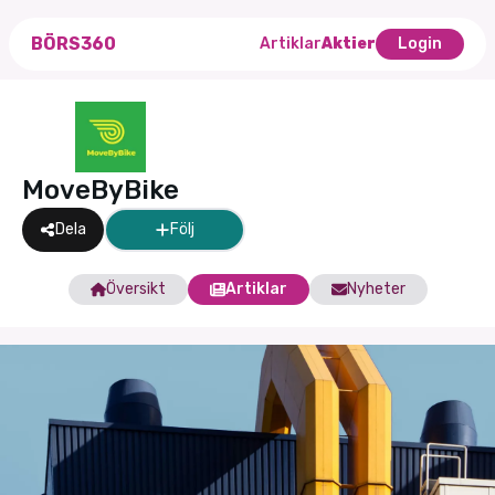
BÖRS360
Artiklar
Aktier
Login
MoveByBike
Dela
Följ
Översikt
Artiklar
Nyheter