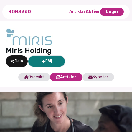
BÖRS360
Artiklar
Aktier
Login
Miris Holding
Dela
Följ
Översikt
Artiklar
Nyheter