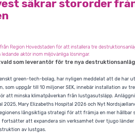
vest säkrar stororder frå
en
 från Region Hovedstaden för att installera tre destruktionsanläg
 ledande aktör inom miljövänliga lösningar.
utvald som leverantör för tre nya destruktionsanläg
enskt green-tech-bolag, har nyligen meddelat att de har uts
 som uppgår till 10 miljoner SEK, innebär installation av tr
ör att minska klimatpåverkan från lustgasutsläpp. Anlägg
tal 2025, Mary Elizabeths Hospital 2026 och Nyt Nordsjællan
 regionens långsiktiga strategi för att främja en mer hållbar 
 fortsätter att expandera sin verksamhet över tjugo länder
struktion av lustgas.