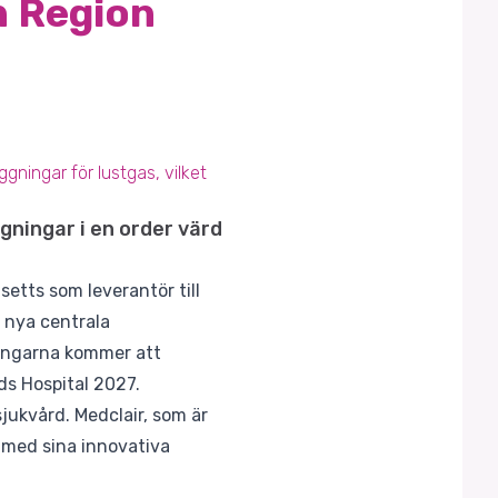
n Region
gningar för lustgas, vilket
gningar i en order värd
etts som leverantör till
e nya centrala
ningarna kommer att
ds Hospital 2027.
sjukvård. Medclair, som är
 med sina innovativa