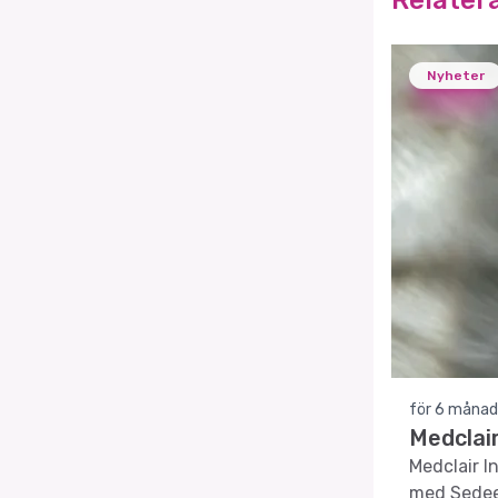
Relater
Nyheter
för 6 månad
Medclair
Medclair I
med Sedeer