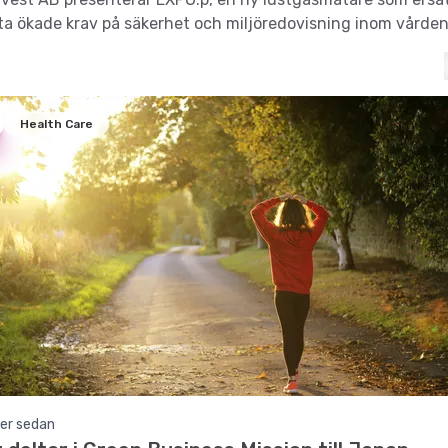
ta ökade krav på säkerhet och miljöredovisning inom vården
Health Care
er sedan