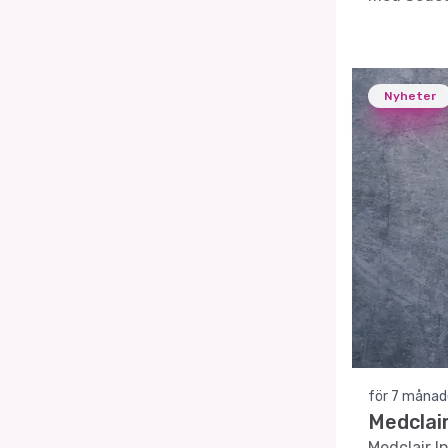
Nyheter
för 7 månad
Medclair
Medclair I