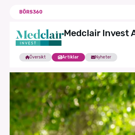
BÖRS360
Medclair Invest 
Översikt
Artiklar
Nyheter