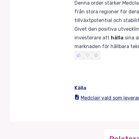
Denna order stärker Medcla
från stora regioner för der
tillväxtpotential och stabili
Givet den positiva utveckl
investerare att
hålla
sina a
marknaden för hållbara tekn
Källa
Medclair vald som levera