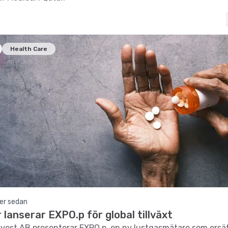
Health Care
er sedan
 lanserar EXPO.p för global tillväxt
nvest AB presenterar EXPO.p, en ny lustgasmätare som ersä