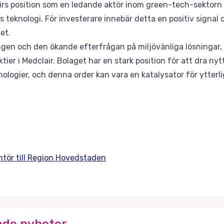
irs position som en ledande aktör inom green-tech-sektorn 
as teknologi. För investerare innebär detta en positiv signal
tet.
ingen och den ökande efterfrågan på miljövänliga lösninga
ktier i Medclair. Bolaget har en stark position för att dra n
ologier, och denna order kan vara en katalysator för ytterli
ntör till Region Hovedstaden