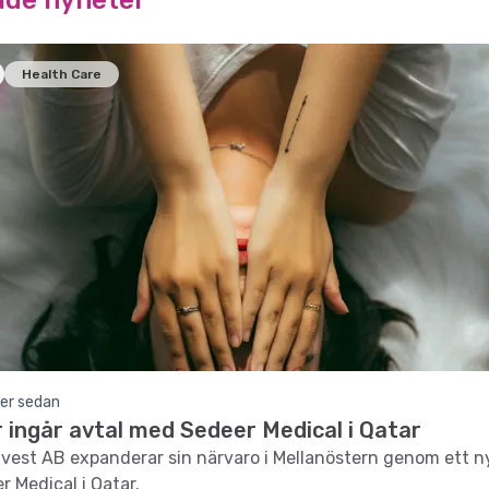
ade nyheter
Health Care
er sedan
 ingår avtal med Sedeer Medical i Qatar
nvest AB expanderar sin närvaro i Mellanöstern genom ett ny
 Medical i Qatar.