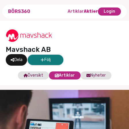
BÖRS360
Artiklar
Aktier
Login
Mavshack AB
Dela
Följ
Översikt
Artiklar
Nyheter