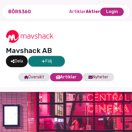
BÖRS360
Artiklar
Aktier
Login
Mavshack AB
Dela
Följ
Översikt
Artiklar
Nyheter