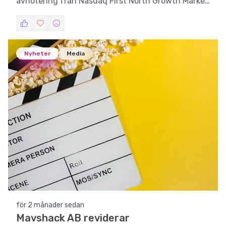
avnotering från Nasdaq First North Growth Market
efter ett enhälligt beslut vid en extra
bolagsstämma.
Nyheter
Media
för 2 månader sedan
Mavshack AB reviderar