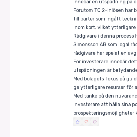
innebär en utspädning på ci
Förutom TO 2-inlösen har bo
till parter som ingått teck
inom kort, vilket ytterligar
Rådgivare i denna process 
Simonsson AB som legal rå
rådgivare har spelat en avg
För investerare innebär de
utspädningen är betydande,
Med bolagets fokus på guldp
ge ytterligare resurser för 
Med tanke på den nuvarand
investerare att hålla sina p
prospekteringsmöjligheter k