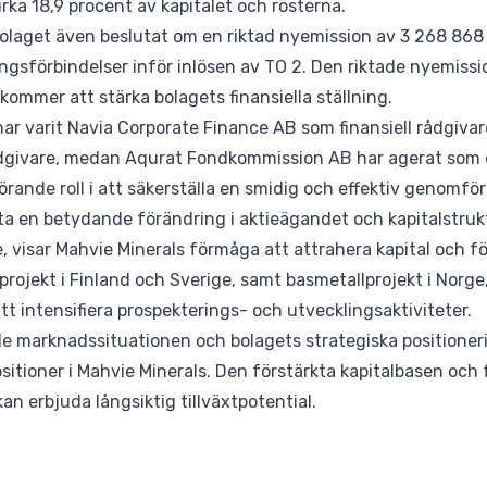
rka 18,9 procent av kapitalet och rösterna.
laget även beslutat om en riktad nyemission av 3 268 868 ak
ningsförbindelser inför inlösen av TO 2. Den riktade nyemiss
e kommer att stärka bolagets finansiella ställning.
har varit Navia Corporate Finance AB som finansiell rådgiv
dgivare, medan Aqurat Fondkommission AB har agerat som e
örande roll i att säkerställa en smidig och effektiv genomfö
tta en betydande förändring i aktieägandet och kapitalstru
 visar Mahvie Minerals förmåga att attrahera kapital och 
rojekt i Finland och Sverige, samt basmetallprojekt i Norge
att intensifiera prospekterings- och utvecklingsaktiviteter.
e marknadssituationen och bolagets strategiska positione
ositioner i Mahvie Minerals. Den förstärkta kapitalbasen och
an erbjuda långsiktig tillväxtpotential.