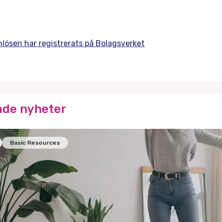
nlösen har registrerats på Bolagsverket
ade nyheter
Basic Resources