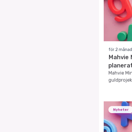
för 2 månad
Mahvie 
planera
Mahvie Min
guldprojek
Nyheter