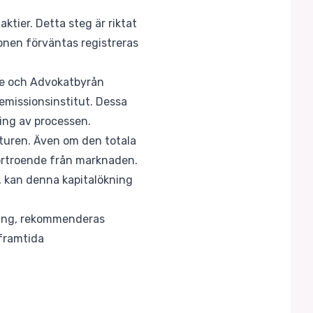
tier. Detta steg är riktat
ionen förväntas registreras
are och Advokatbyrån
missionsinstitut. Dessa
ring av processen.
kturen. Även om den totala
förtroende från marknaden.
, kan denna kapitalökning
ring, rekommenderas
 framtida