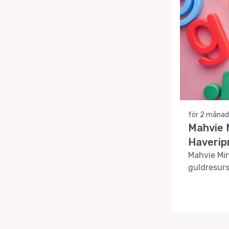
för 2 månad
Mahvie 
Haverip
Mahvie Min
guldresurs
prospekter