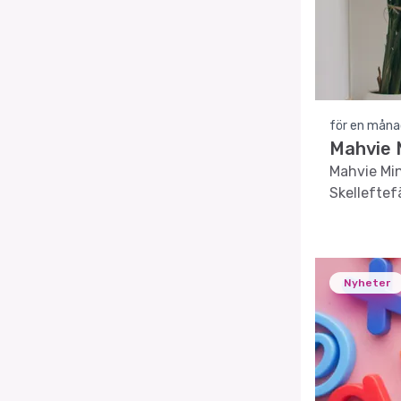
för en måna
Mahvie 
Mahvie Min
Skelleftefä
Nyheter