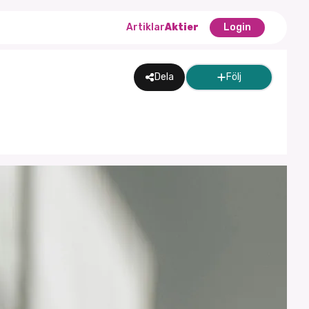
Artiklar
Aktier
Login
Dela
Följ