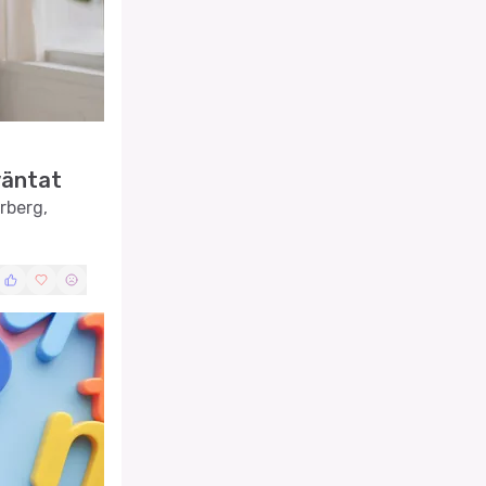
väntat
rberg,