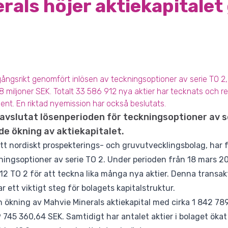
rals höjer aktiekapitale
ngsrikt genomfört inlösen av teckningsoptioner av serie TO 2, v
,8 miljoner SEK. Totalt 33 586 912 nya aktier har tecknats och re
ent. En riktad nyemission har också beslutats.
avslutat lösenperioden för teckningsoptioner av se
de ökning av aktiekapitalet.
ett nordiskt prospekterings- och gruvutvecklingsbolag, har
ningsoptioner av serie TO 2. Under perioden från 18 mars 202
12 TO 2 för att teckna lika många nya aktier. Denna transak
r ett viktigt steg för bolagets kapitalstruktur.
en ökning av Mahvie Minerals aktiekapital med cirka 1 842 789,
9 745 360,64 SEK. Samtidigt har antalet aktier i bolaget ökat 