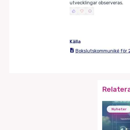
utvecklingar observeras.
Källa
Bokslutskommuniké för 2
Relater
Nyheter