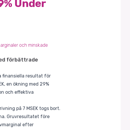
29% Under
marginaler och minskade
ed förbättrade
finansiella resultat för
SEK, en ökning med 29%
on och effektiva
rivning på 7 MSEK togs bort.
na. Gruvresultatet före
uvmarginal efter