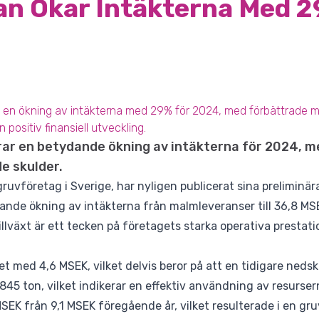
an Ökar Intäkterna Med 
t en ökning av intäkterna med 29% för 2024, med förbättrade 
 positiv finansiell utveckling.
ar en betydande ökning av intäkterna för 2024, m
e skulder.
uvföretag i Sverige, har nyligen publicerat sina preliminära 
ande ökning av intäkterna från malmleveranser till 36,8 M
lväxt är ett tecken på företagets starka operativa prestati
t med 4,6 MSEK, vilket delvis beror på att en tidigare nedsk
 845 ton, vilket indikerar en effektiv användning av resurser
 MSEK från 9,1 MSEK föregående år, vilket resulterade i en gr