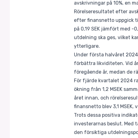
avskrivningar på 10%, en ma
Rörelseresultatet efter avs
efter finansnetto uppgick ti
på 0,19 SEK jämfört med -0,
utdelning ska ges, vilket ka
ytterligare.
Under första halvåret 2024 
förbättra likviditeten. Vid 
föregående år, medan de rä
För fjärde kvartalet 2024 
ökning från 1,2 MSEK samma
året innan, och rörelseresu
finansnetto blev 3,1 MSEK, v
Trots dessa positiva indikat
investerarnas beslut. Med t
den försiktiga utdelningsp