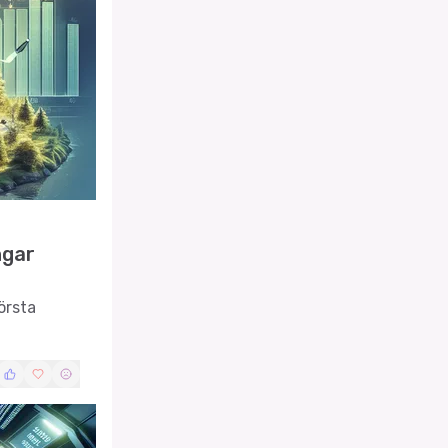
ngar
örsta