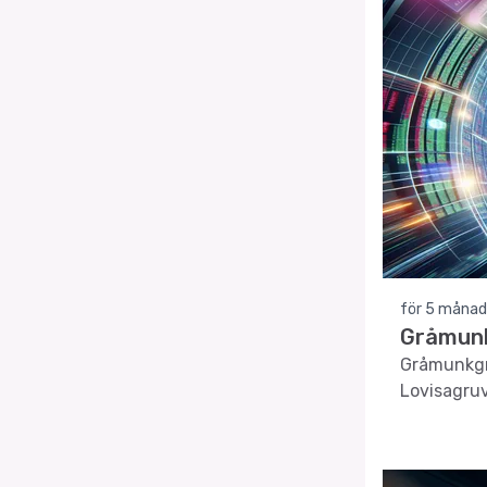
för 5 månad
Gråmunk
Gråmunkgrä
Lovisagruv