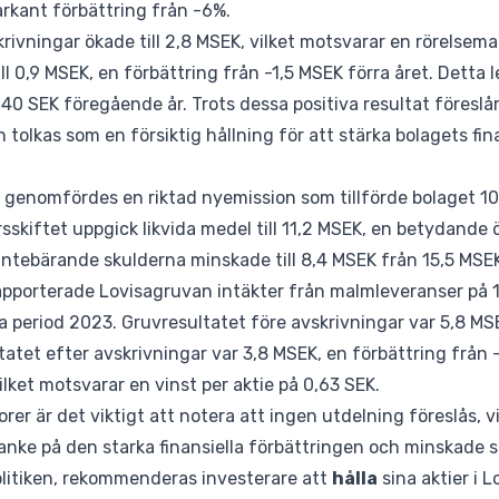
rkant förbättring från -6%.
krivningar ökade till 2,8 MSEK, vilket motsvarar en rörelsema
ll 0,9 MSEK, en förbättring från -1,5 MSEK förra året. Detta le
40 SEK föregående år. Trots dessa positiva resultat föreslår
n tolkas som en försiktig hållning för att stärka bolagets fina
genomfördes en riktad nyemission som tillförde bolaget 10,7 
årsskiftet uppgick likvida medel till 11,2 MSEK, en betydande
ntebärande skulderna minskade till 8,4 MSEK från 15,5 MSE
rapporterade Lovisagruvan intäkter från malmleveranser på 
 period 2023. Gruvresultatet före avskrivningar var 5,8 M
ltatet efter avskrivningar var 3,8 MSEK, en förbättring från 
ilket motsvarar en vinst per aktie på 0,63 SEK.
orer är det viktigt att notera att ingen utdelning föreslås, v
anke på den starka finansiella förbättringen och minskade 
olitiken, rekommenderas investerare att
hålla
sina aktier i L