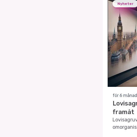
Nyheter
för 6 månad
Lovisagr
framåt
Lovisagruv
omorganis