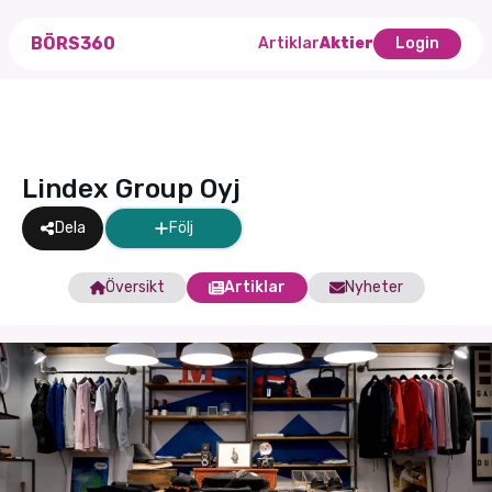
BÖRS360
Artiklar
Aktier
Login
Lindex Group Oyj
Dela
Följ
Översikt
Artiklar
Nyheter