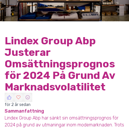
Lindex Group Abp
Justerar
Omsättningsprognos
för 2024 På Grund Av
Marknadsvolatilitet
för 2 år sedan
Sammanfattning
Lindex Group Abp har sänkt sin omsättningsprognos för
2024 på grund av utmaningar inom modemarknaden. Trots