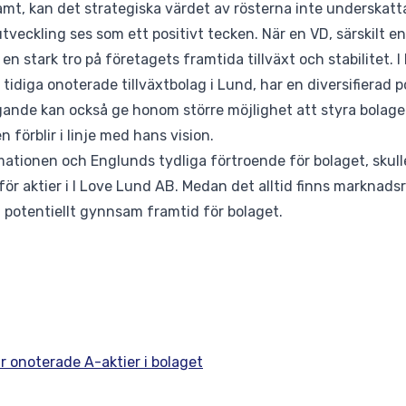
amt, kan det strategiska värdet av rösterna inte underskatt
veckling ses som ett positivt tecken. När en VD, särskilt en
en stark tro på företagets framtida tillväxt och stabilitet.
tidiga onoterade tillväxtbolag i Lund, har en diversifierad po
ande kan också ge honom större möjlighet att styra bolaget
 förblir i linje med hans vision.
tionen och Englunds tydliga förtroende för bolaget, skulle
för aktier i I Love Lund AB. Medan det alltid finns marknadsr
h potentiellt gynnsam framtid för bolaget.
r onoterade A-aktier i bolaget