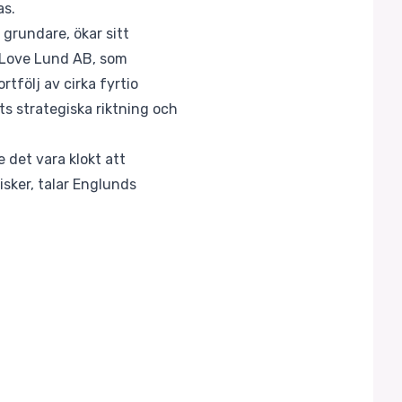
as.
 grundare, ökar sitt
 I Love Lund AB, som
rtfölj av cirka fyrtio
s strategiska riktning och
 det vara klokt att
isker, talar Englunds