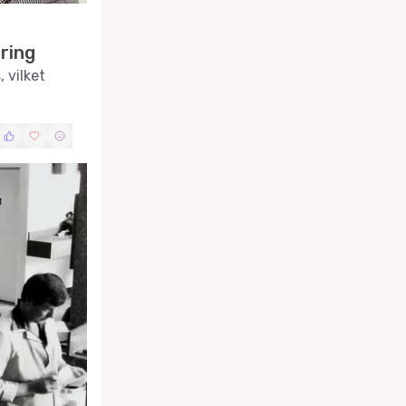
ring
 vilket