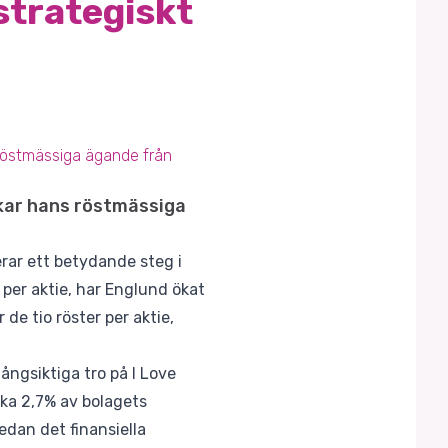
strategiskt
 röstmässiga ägande från
 ökar hans röstmässiga
rar ett betydande steg i
 per aktie, har Englund ökat
de tio röster per aktie,
ngsiktiga tro på I Love
rka 2,7% av bolagets
edan det finansiella