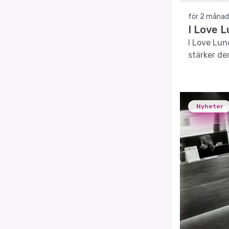
för 2 månad
I Love L
I Love Lun
stärker de
Nyheter