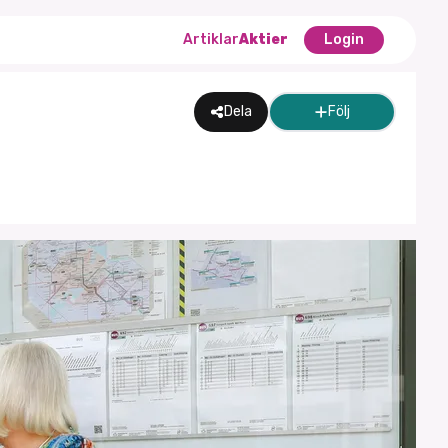
Artiklar
Aktier
Login
Dela
Följ