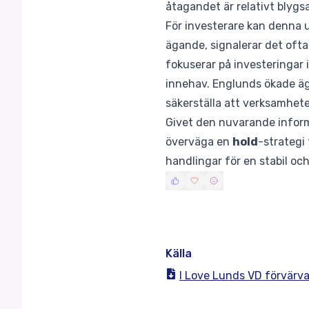
åtagandet är relativt blygs
För investerare kan denna ut
ägande, signalerar det ofta 
fokuserar på investeringar i 
innehav. Englunds ökade äg
säkerställa att verksamheten
Givet den nuvarande informa
överväga en
hold
-strategi 
handlingar för en stabil oc
Källa
I Love Lunds VD förvärva