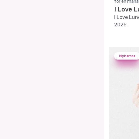
för en måna
I Love L
I Love Lun
2026.
Nyheter