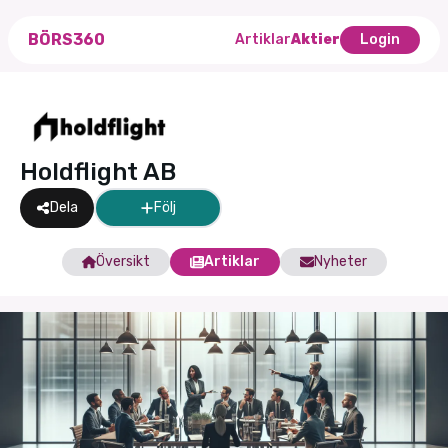
BÖRS360
Artiklar
Aktier
Login
Holdflight AB
Dela
Följ
Översikt
Artiklar
Nyheter