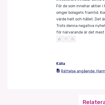
För de som innehar aktier i
omger bolagets framtid. Kon
värde helt och hållet. Det ä
Trots denna negativa nyhet,
för närvarande är det mest 
Källa
Rättelse angående: Harm
Relater