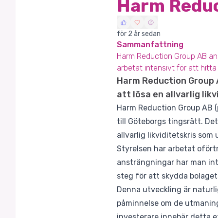
Harm Reduc
för 2 år sedan
Sammanfattning
Harm Reduction Group AB ansök
arbetat intensivt för att hit
Harm Reduction Group A
att lösa en allvarlig likv
Harm Reduction Group AB (p
till Göteborgs tingsrätt. D
allvarlig likviditetskris so
Styrelsen har arbetat ofört
ansträngningar har man inte
steg för att skydda bolaget
Denna utveckling är naturli
påminnelse om de utmaningar
investerare innebär detta e