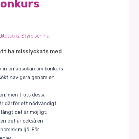
konkurs
tetskris. Styrelsen har
att ha misslyckats med
ar in en ansökan om konkurs
örsökt navigera genom en
nen, men trots dessa
är därför ett nödvändigt
långt det är möjligt.
men det är också en
nomisk miljö. För
egier.