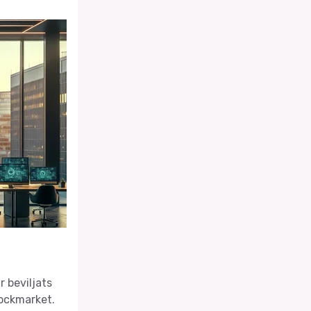
 beviljats
tockmarket.