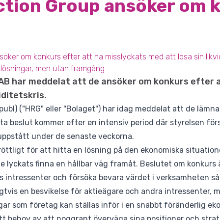
tion Group ansöker om 
er om konkurs efter att ha misslyckats med att lösa sin likvidi
ta lösningar, men utan framgång.
B har meddelat att de ansöker om konkurs efter 
iditetskris.
ubl) ("HRG" eller "Bolaget") har idag meddelat att de lämn
etta beslut kommer efter en intensiv period där styrelsen f
m uppstått under de senaste veckorna.
röttligt för att hitta en lösning på den ekonomiska situatio
 lyckats finna en hållbar väg framåt. Beslutet om konkurs 
s intressenter och försöka bevara värdet i verksamheten så 
gtvis en besvikelse för aktieägare och andra intressenter, 
 som företag kan ställas inför i en snabbt föränderlig eko
tt behov av att noggrant överväga sina positioner och strat