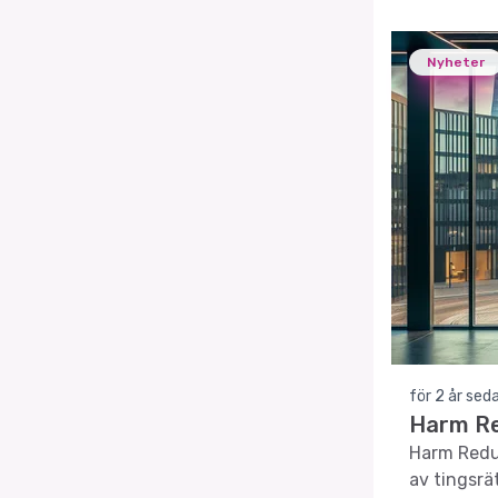
Nyheter
för 2 år sed
Harm Re
Harm Reduc
av tingsrä