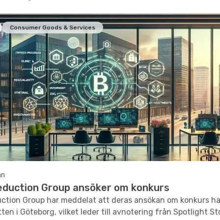
Consumer Goods & Services
an
duction Group ansöker om konkurs
tion Group har meddelat att deras ansökan om konkurs har
tten i Göteborg, vilket leder till avnotering från Spotlight S