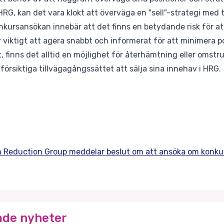
 HRG, kan det vara klokt att överväga en "sell"-strategi me
kursansökan innebär att det finns en betydande risk för att 
r viktigt att agera snabbt och informerat för att minimera po
 finns det alltid en möjlighet för återhämtning eller omstr
försiktiga tillvägagångssättet att sälja sina innehav i HRG.
 Reduction Group meddelar beslut om att ansöka om konku
ade nyheter