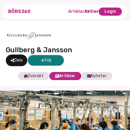
BÖRS360
Artiklar
Aktier
Login
Gullberg & Jansson
Dela
Följ
Översikt
Artiklar
Nyheter