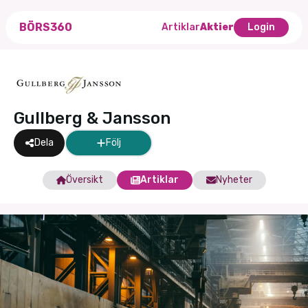
BÖRS360
Artiklar
Aktier
Login
Gullberg & Jansson
Dela
Följ
Översikt
Artiklar
Nyheter