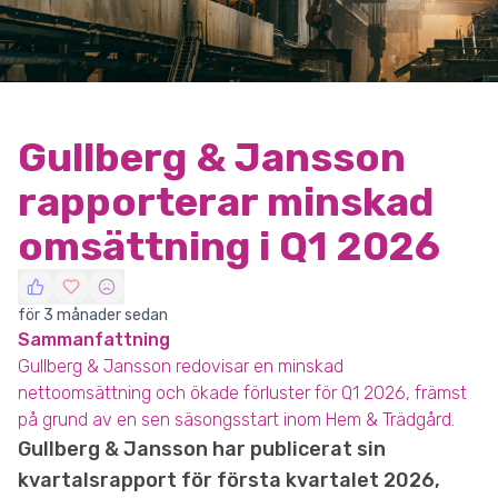
Gullberg & Jansson
rapporterar minskad
omsättning i Q1 2026
för 3 månader sedan
Sammanfattning
Gullberg & Jansson redovisar en minskad
nettoomsättning och ökade förluster för Q1 2026, främst
på grund av en sen säsongsstart inom Hem & Trädgård.
Gullberg & Jansson har publicerat sin
kvartalsrapport för första kvartalet 2026,