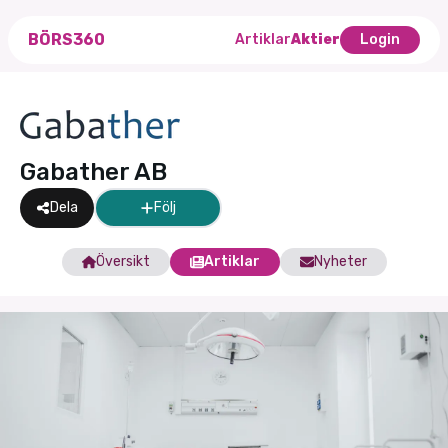
BÖRS360
Artiklar
Aktier
Login
Gabather AB
Dela
Följ
Översikt
Artiklar
Nyheter