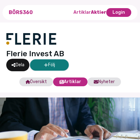
BÖRS360
Artiklar
Aktier
Login
Flerie Invest AB
Dela
Följ
Översikt
Artiklar
Nyheter