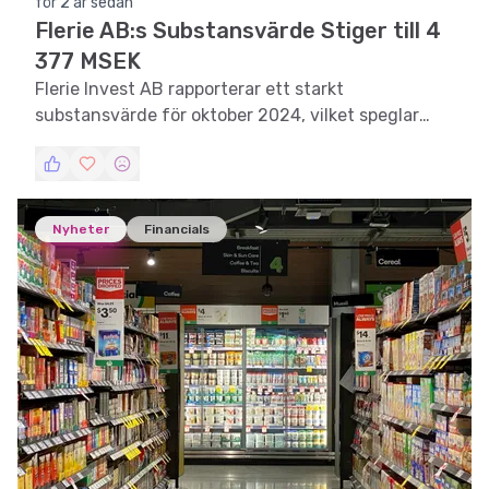
för 2 år sedan
Flerie AB:s Substansvärde Stiger till 4
377 MSEK
Flerie Invest AB rapporterar ett starkt
substansvärde för oktober 2024, vilket speglar
företagets robusta portfölj och strategiska
investeringar.
Nyheter
Financials