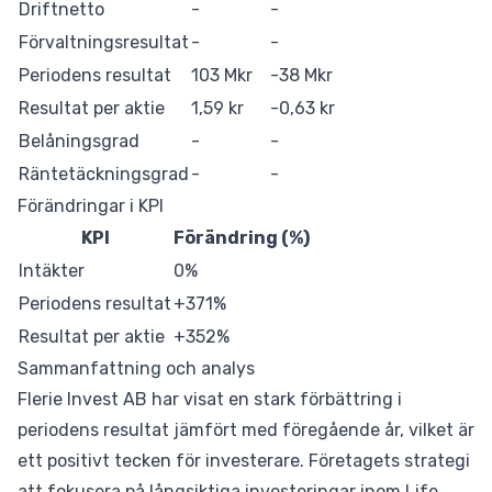
Driftnetto
-
-
Förvaltningsresultat
-
-
Periodens resultat
103 Mkr
-38 Mkr
Resultat per aktie
1,59 kr
-0,63 kr
Belåningsgrad
-
-
Räntetäckningsgrad
-
-
Förändringar i KPI
KPI
Förändring (%)
Intäkter
0%
Periodens resultat
+371%
Resultat per aktie
+352%
Sammanfattning och analys
Flerie Invest AB har visat en stark förbättring i
periodens resultat jämfört med föregående år, vilket är
ett positivt tecken för investerare. Företagets strategi
att fokusera på långsiktiga investeringar inom Life