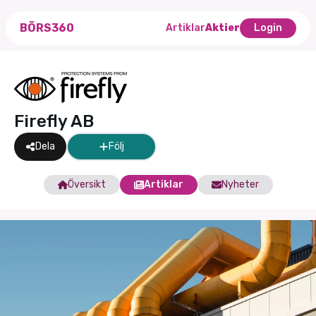
BÖRS360
Artiklar
Aktier
Login
Firefly AB
Dela
Följ
Översikt
Artiklar
Nyheter