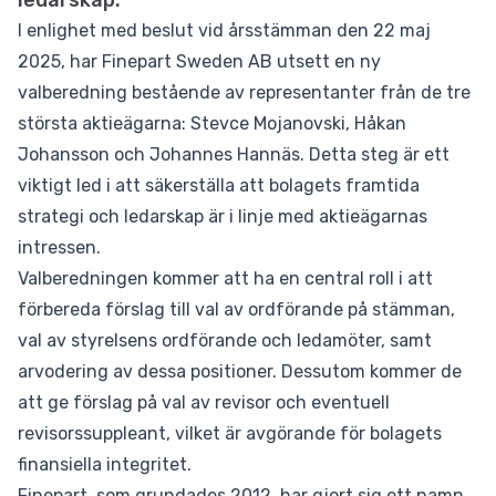
ledarskap.
I enlighet med beslut vid årsstämman den 22 maj
2025, har Finepart Sweden AB utsett en ny
valberedning bestående av representanter från de tre
största aktieägarna: Stevce Mojanovski, Håkan
Johansson och Johannes Hannäs. Detta steg är ett
viktigt led i att säkerställa att bolagets framtida
strategi och ledarskap är i linje med aktieägarnas
intressen.
Valberedningen kommer att ha en central roll i att
förbereda förslag till val av ordförande på stämman,
val av styrelsens ordförande och ledamöter, samt
arvodering av dessa positioner. Dessutom kommer de
att ge förslag på val av revisor och eventuell
revisorssuppleant, vilket är avgörande för bolagets
finansiella integritet.
Finepart, som grundades 2012, har gjort sig ett namn