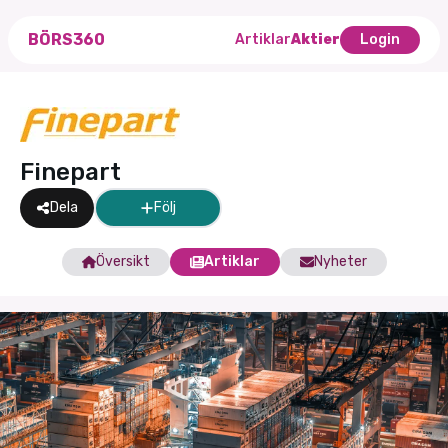
BÖRS360
Artiklar
Aktier
Login
Finepart
Dela
Följ
Översikt
Artiklar
Nyheter