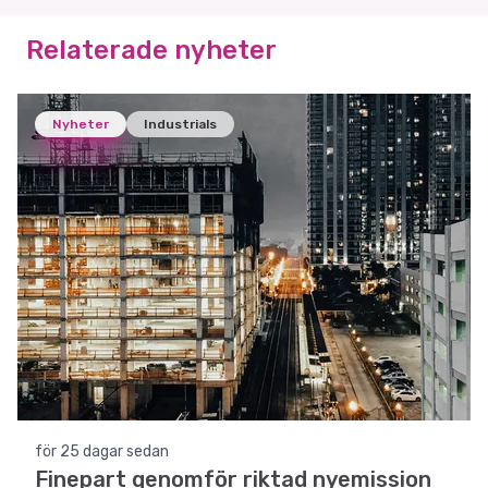
Relaterade nyheter
Nyheter
Industrials
för 25 dagar sedan
Finepart genomför riktad nyemission