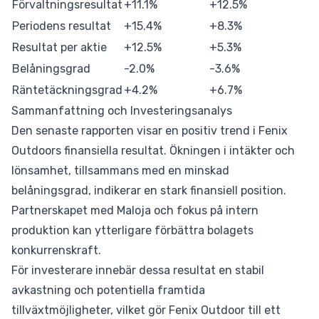
Förvaltningsresultat
+11.1%
+12.5%
Periodens resultat
+15.4%
+8.3%
Resultat per aktie
+12.5%
+5.3%
Belåningsgrad
-2.0%
-3.6%
Räntetäckningsgrad
+4.2%
+6.7%
Sammanfattning och Investeringsanalys
Den senaste rapporten visar en positiv trend i Fenix
Outdoors finansiella resultat. Ökningen i intäkter och
lönsamhet, tillsammans med en minskad
belåningsgrad, indikerar en stark finansiell position.
Partnerskapet med Maloja och fokus på intern
produktion kan ytterligare förbättra bolagets
konkurrenskraft.
För investerare innebär dessa resultat en stabil
avkastning och potentiella framtida
tillväxtmöjligheter, vilket gör Fenix Outdoor till ett