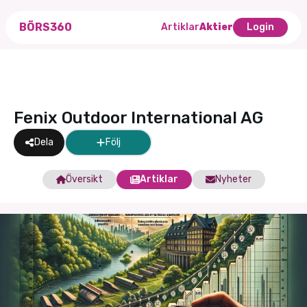
BÖRS360
Artiklar
Aktier
Login
Fenix Outdoor International AG
Dela
Följ
Översikt
Artiklar
Nyheter