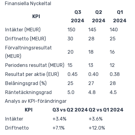
Finansiella Nyckeltal
Q3
Q2
Q1
KPI
2024
2024
2024
Intäkter (MEUR)
150
145
140
Driftnetto (MEUR)
30
28
25
Förvaltningsresultat
20
18
16
(MEUR)
Periodens resultat (MEUR)
15
13
12
Resultat per aktie (EUR)
0.45
0.40
0.38
Belåningsgrad (%)
25
27
28
Räntetäckningsgrad
5.0
4.8
4.5
Analys av KPI-förändringar
KPI
Q3 vs Q2 2024
Q2 vs Q1 2024
Intäkter
+3.4%
+3.6%
Driftnetto
+7.1%
+12.0%