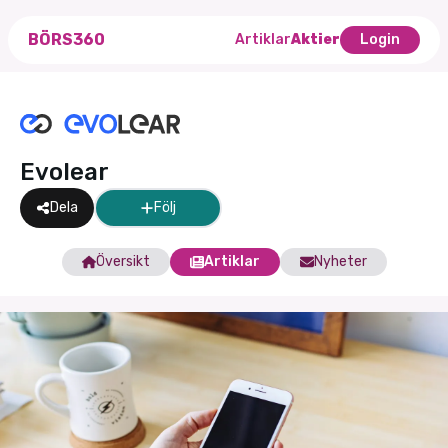
BÖRS360
Artiklar
Aktier
Login
Evolear
Dela
Följ
Översikt
Artiklar
Nyheter