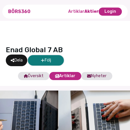
BÖRS360
Artiklar
Aktier
Login
Enad Global 7 AB
Dela
Följ
Översikt
Artiklar
Nyheter