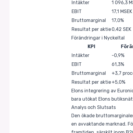
Intäkter
1 096,3 
EBIT
17,1 MSEK
Bruttomarginal
17,0%
Resultat per aktie
0,42 SEK
Förändringar i Nyckeltal
KPI
Förä
Intäkter
-0,9%
EBIT
61,3%
Bruttomarginal
+3,7 pro
Resultat per aktie
+5,0%
Elons integrering av Euroni
bara utökat Elons butiksnät
Analys och Slutsats
Den ökade bruttomarginalen 
en avvaktande marknad. För i
framtiden, särskilt inom B2