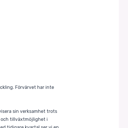
ckling. Förvärvet har inte
visera sin verksamhet trots
och tillväxtmöjlighet i
d tidigare kvartal ser vi en