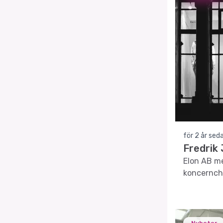
för 2 år sed
Fredrik
Elon AB me
koncernche