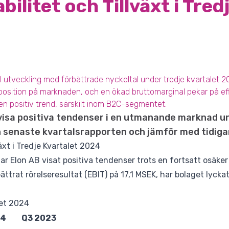
bilitet och Tillväxt i Tred
l utveckling med förbättrade nyckeltal under tredje kvartalet 
position på marknaden, och en ökad bruttomarginal pekar på eff
 en positiv trend, särskilt inom B2C-segmentet.
 visa positiva tendenser i en utmanande marknad un
n senaste kvartalsrapporten och jämför med tidiga
växt i Tredje Kvartalet 2024
har Elon AB visat positiva tendenser trots en fortsatt osäke
ättrat rörelseresultat (EBIT) på 17,1 MSEK, har bolaget lyck
let 2024
24
Q3 2023