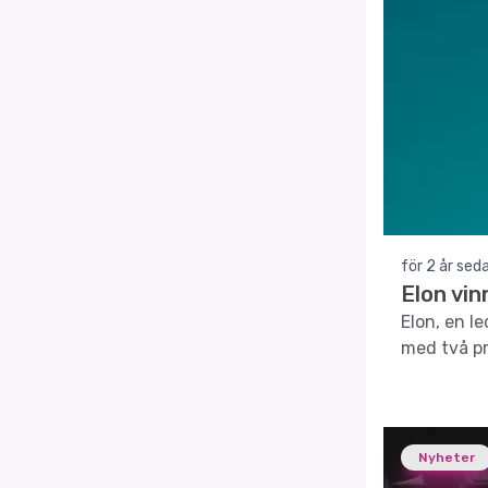
för 2 år sed
Elon vin
Elon, en l
med två pr
Nyheter