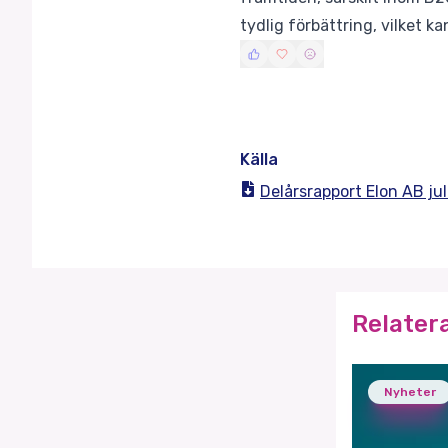
tydlig förbättring, vilket ka
Källa
Delårsrapport Elon AB ju
Relater
Nyheter