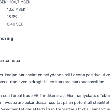
MSEK
1 106,7 MSEK
10,6 MSEK
13,3%
0,40 SEK
ndring
centenheter
cs-kedjan har spelat en betydande roll i denna positiva utve
verk utan även bidragit till en starkare marknadsposition.
och förbättrade EBIT indikerar att Elon har lyckats effekti
nvesterare pekar dessa resultat på en potentiell stabilitet 
C-segmentet där efterfrågan fortsätter att öka. Jämfört me