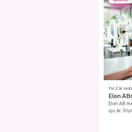
Nyheter
för 2 år sed
Elon AB
Elon AB me
sju år. St