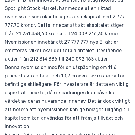
Spotlight Stock Market, har meddelat en riktad
nyemission som ökar bolagets aktiekapital med 2 777
777,70 kronor. Detta innebär att aktiekapitalet stiger
från 21 231 438,60 kronor till 24 009 216,30 kronor.
Nyemissionen innebär att 27 777 777 nya B-aktier
emitteras, vilket ökar det totala antalet utestående
aktier från 212 314 386 till 240 092 163 aktier.
Denna nyemission medför en utspädning om 11,6
procent av kapitalet och 10,7 procent av rösterna för
befintliga aktieägare. För investerare är detta en viktig
aspekt att beakta, då utspädningen kan påverka
värdet av deras nuvarande innehav. Det är dock viktigt
att notera att nyemissionen kan ge bolaget tillgång till
kapital som kan användas för att främja tillväxt och
innovation.
EasyFill AB är känt för sina svenska patenterade