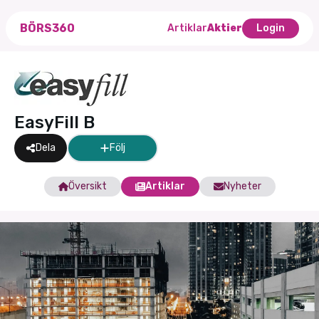
BÖRS360
Artiklar
Aktier
Login
EasyFill B
Dela
Följ
Översikt
Artiklar
Nyheter