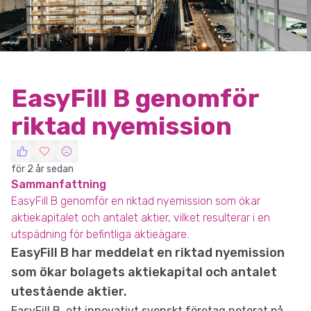
EasyFill B genomför
riktad nyemission
för 2 år sedan
Sammanfattning
EasyFill B genomför en riktad nyemission som ökar
aktiekapitalet och antalet aktier, vilket resulterar i en
utspädning för befintliga aktieägare.
EasyFill B har meddelat en riktad nyemission
som ökar bolagets aktiekapital och antalet
utestående aktier.
EasyFill B, ett innovativt svenskt företag noterat på