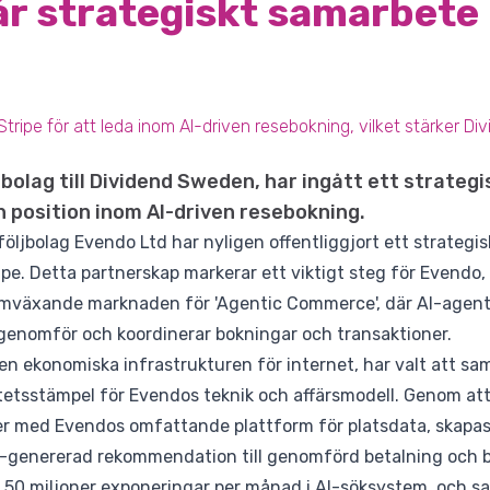
r strategiskt samarbete
ripe för att leda inom AI-driven resebokning, vilket stärker Di
jbolag till Dividend Sweden, har ingått ett strate
in position inom AI-driven resebokning.
öljbolag Evendo Ltd har nyligen offentliggjort ett strateg
pe. Detta partnerskap markerar ett viktigt steg för Evendo, 
mväxande marknaden för 'Agentic Commerce', där AI-agente
enomför och koordinerar bokningar och transaktioner.
den ekonomiska infrastrukturen för internet, har valt att s
tetsstämpel för Evendos teknik och affärsmodell. Genom att
er med Evendos omfattande plattform för platsdata, skapas
I-genererad rekommendation till genomförd betalning och 
 50 miljoner exponeringar per månad i AI-söksystem, och s