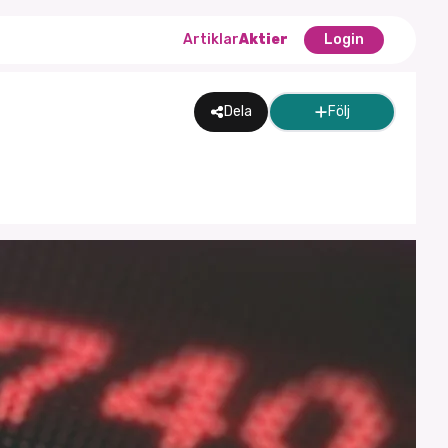
Artiklar
Aktier
Login
Dela
Följ