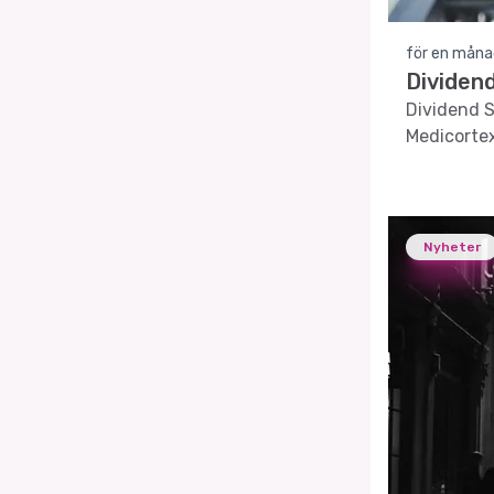
för en måna
Dividen
Dividend S
Medicortex
Nyheter