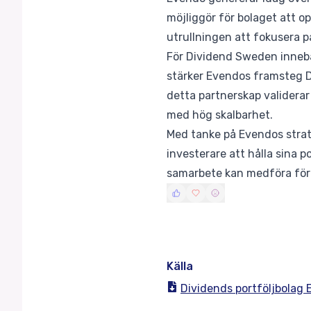
möjliggör för bolaget att o
utrullningen att fokusera 
För Dividend Sweden innebä
stärker Evendos framsteg D
detta partnerskap validera
med hög skalbarhet.
Med tanke på Evendos strat
investerare att hålla sina 
samarbete kan medföra för D
Källa
Dividends portföljbolag 