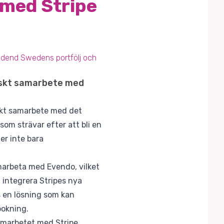
 med Stripe
vidend Swedens portfölj och
giskt samarbete med
iskt samarbete med det
som strävar efter att bli en
r inte bara
amarbeta med Evendo, vilket
 integrera Stripes nya
 en lösning som kan
bokning.
amarbetet med Stripe