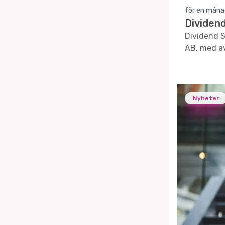
för en måna
Dividend
Dividend S
AB, med av
Nyheter