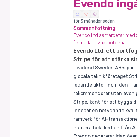
Evendo ingå
för 3 månader sedan
Sammanfattning
Evendo Ltd samarbetar med St
framtida tillväxtpotential.
Evendo Ltd, ett portföl
Stripe för att stärka s
Dividend Sweden AB:s portf
globala teknikföretaget Stri
ledande aktör inom den fra
rekommenderar utan även g
Stripe, känt för att bygga 
innebär en betydande kvali
ramverk för AI-transaktion
hantera hela kedjan från A
Evendo genererar idag över