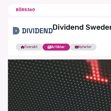
BÖRS360
Dividend Swede
Översikt
Artiklar
Nyheter