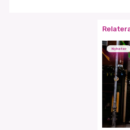
Relater
Nyheter