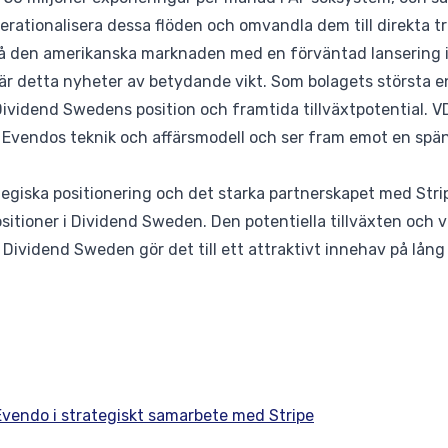
perationalisera dessa flöden och omvandla dem till direkta tr
på den amerikanska marknaden med en förväntad lansering i
r detta nyheter av betydande vikt. Som bolagets största en
ividend Swedens position och framtida tillväxtpotential. V
r Evendos teknik och affärsmodell och ser fram emot en sp
egiska positionering och det starka partnerskapet med Str
positioner i Dividend Sweden. Den potentiella tillväxten oc
ividend Sweden gör det till ett attraktivt innehav på lång 
Evendo i strategiskt samarbete med Stripe