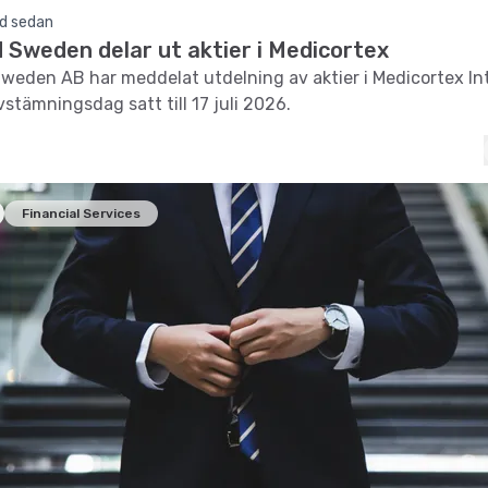
d sedan
 Sweden delar ut aktier i Medicortex
weden AB har meddelat utdelning av aktier i Medicortex In
stämningsdag satt till 17 juli 2026.
Financial Services