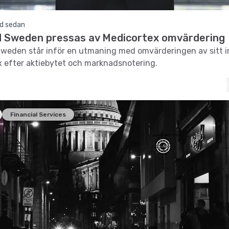
d sedan
d Sweden pressas av Medicortex omvärdering
weden står inför en utmaning med omvärderingen av sitt i
 efter aktiebytet och marknadsnotering.
Financial Services