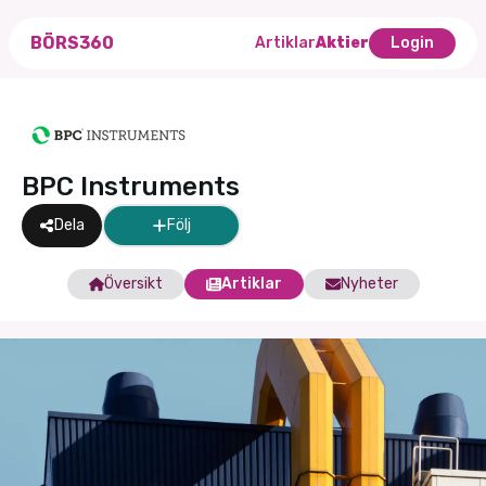
BÖRS360
Artiklar
Aktier
Login
BPC Instruments
Dela
Följ
Översikt
Artiklar
Nyheter