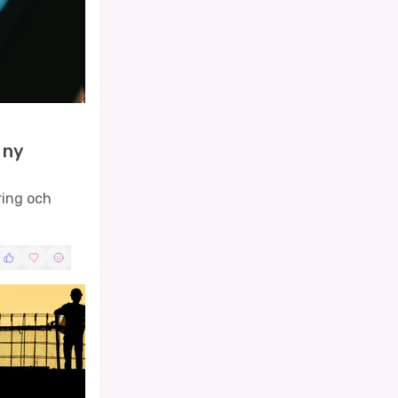
 ny
ring och