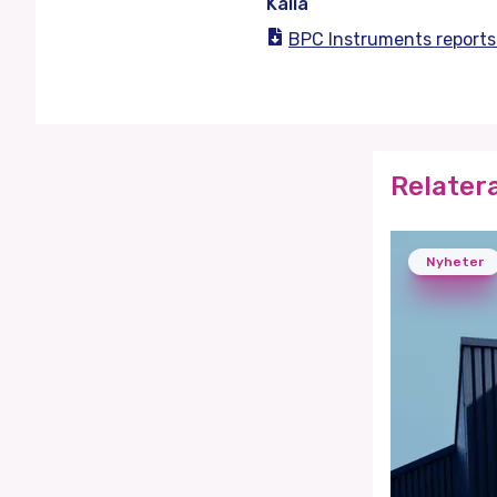
Källa
BPC Instruments reports 
Relater
Nyheter