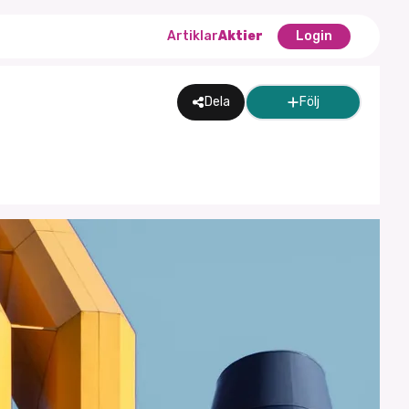
Artiklar
Aktier
Login
Dela
Följ