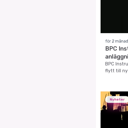
för 2 månad
BPC Inst
anläggn
BPC Instru
flytt till 
Nyheter