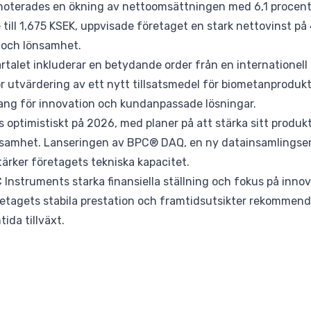
 noterades en ökning av nettoomsättningen med 6,1 procent 
till 1,675 KSEK, uppvisade företaget en stark nettovinst på 
 och lönsamhet.
rtalet inkluderar en betydande order från en internationell
 utvärdering av ett nytt tillsatsmedel för biometanprodukti
g för innovation och kundanpassade lösningar.
 optimistiskt på 2026, med planer på att stärka sitt produk
ksamhet. Lanseringen av BPC® DAQ, en ny datainsamlingsenh
 stärker företagets tekniska kapacitet.
 Instruments starka finansiella ställning och fokus på innov
etagets stabila prestation och framtidsutsikter rekommender
ida tillväxt.