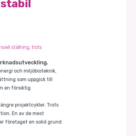
stabil
ell ställning, trots
arknadsutveckling.
nergi och miljöbioteknik,
ttning som uppgick till
m en försiktig
längre projektcykler. Trots
ition. En av de mest
er företaget en solid grund