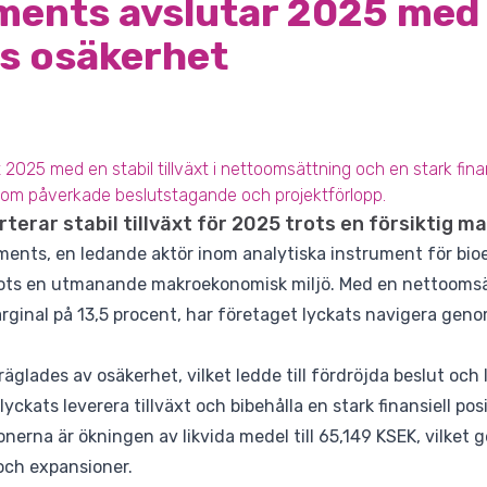
ments avslutar 2025 med 
ots osäkerhet
025 med en stabil tillväxt i nettoomsättning och en stark finansi
om påverkade beslutstagande och projektförlopp.
erar stabil tillväxt för 2025 trots en försiktig m
ents, en ledande aktör inom analytiska instrument för bioe
 trots en utmanande makroekonomisk miljö. Med en nettoomsä
ginal på 13,5 procent, har företaget lyckats navigera geno
äglades av osäkerhet, vilket ledde till fördröjda beslut och 
ckats leverera tillväxt och bibehålla en stark finansiell pos
erna är ökningen av likvida medel till 65,149 KSEK, vilket g
och expansioner.