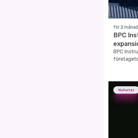
för 2 månad
BPC Inst
expansi
BPC Instru
företagets
Nyheter