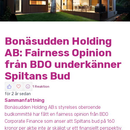
Bonäsudden Holding
AB: Fairness Opinion
från BDO underkänner
Spiltans Bud
1 Reaktion
för 2 år sedan
Sammanfattning
Bonäsudden Holding AB:s styrelses oberoende
budkommitté har fått en fairness opinion från BDO
Corporate Finance som anser att Spiltans bud på 160
kronor per aktie inte är skäligt ur ett finansiellt perspektiv.