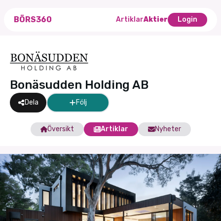
BÖRS360
Artiklar
Aktier
Login
Bonäsudden Holding AB
Dela
Följ
Översikt
Artiklar
Nyheter