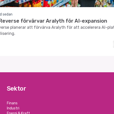
d sedan
everse förvärvar Aralyth för AI-expansion
rse planerar att förvärva Aralyth för att accelerera AI-pl
isering.
Sektor
Finans
Industri
Energi & Kraft