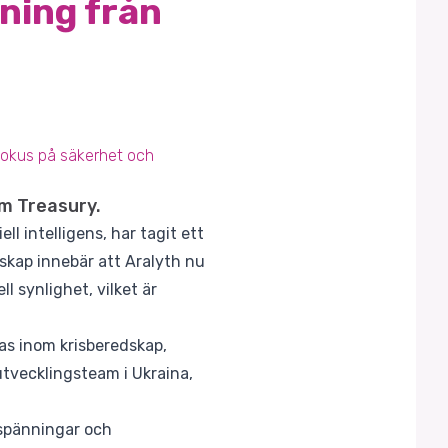
sning från
fokus på säkerhet och
lm Treasury.
l intelligens, har tagit ett
kap innebär att Aralyth nu
l synlighet, vilket är
as inom krisberedskap,
utvecklingsteam i Ukraina,
 spänningar och