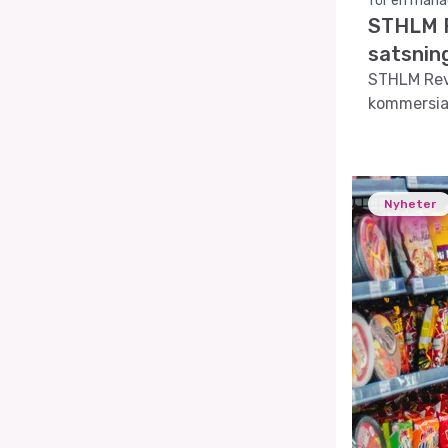
för en måna
STHLM R
satsnin
STHLM Reve
kommersial
Nyheter