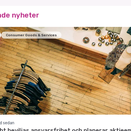
ade nyheter
Consumer Goods & Services
d sedan
ht beviljas ansvarsfrihet och planerar aktiee