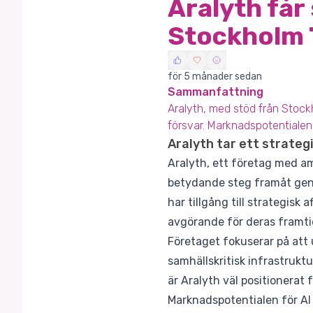
Aralyth får
Stockholm 
för 5 månader sedan
Sammanfattning
Aralyth, med stöd från Stoc
försvar. Marknadspotentialen 
Aralyth tar ett strateg
Aralyth, ett företag med amb
betydande steg framåt geno
har tillgång till strategisk
avgörande för deras framtid
Företaget fokuserar på att
samhällskritisk infrastrukt
är Aralyth väl positionerat
Marknadspotentialen för AI 