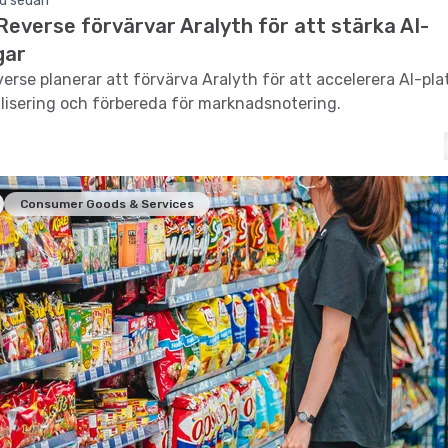
d sedan
everse förvärvar Aralyth för att stärka AI-
gar
rse planerar att förvärva Aralyth för att accelerera AI-pl
isering och förbereda för marknadsnotering.
Consumer Goods & Services