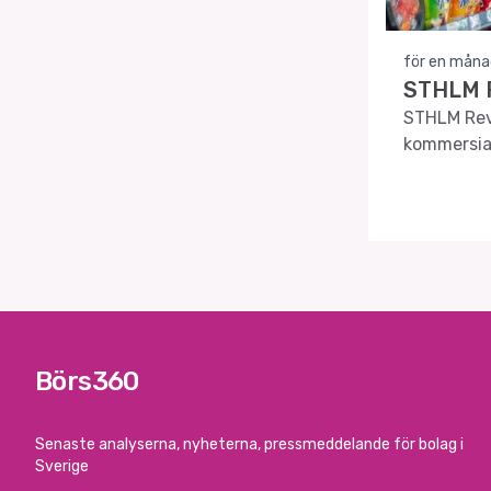
för en måna
STHLM R
STHLM Reve
kommersial
Börs360
Senaste analyserna, nyheterna, pressmeddelande för bolag i
Sverige