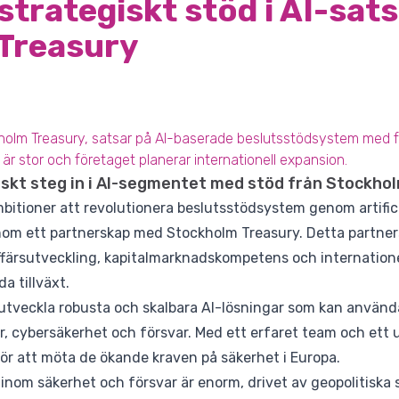
 strategiskt stöd i AI-sat
Treasury
kholm Treasury, satsar på AI-baserade beslutsstödsystem med 
är stor och företaget planerar internationell expansion.
iskt steg in i AI-segmentet med stöd från Stockho
itioner att revolutionera beslutsstödsystem genom artificiel
m ett partnerskap med Stockholm Treasury. Detta partners
 affärsutveckling, kapitalmarknadskompetens och internationel
a tillväxt.
 utveckla robusta och skalbara AI-lösningar som kan använd
ur, cybersäkerhet och försvar. Med ett erfaret team och ett 
 för att möta de ökande kraven på säkerhet i Europa.
inom säkerhet och försvar är enorm, drivet av geopolitiska