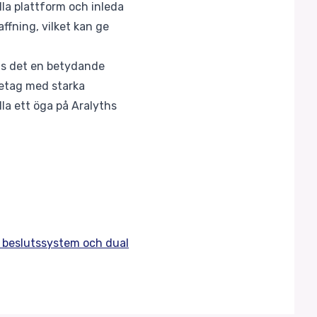
lla plattform och inleda
ffning, vilket kan ge
nns det en betydande
öretag med starka
a ett öga på Aralyths
 beslutssystem och dual