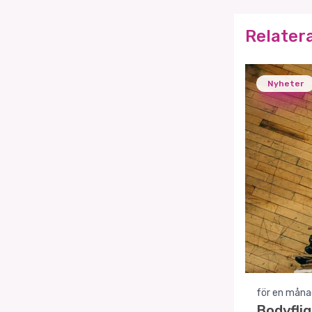
Relater
Nyheter
för en måna
Bodyflig