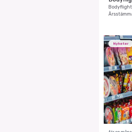
Bodyflight
Årsstämma
Nyheter