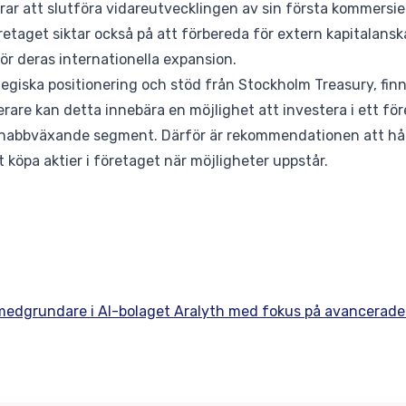
erar att slutföra vidareutvecklingen av sin första kommersie
retaget siktar också på att förbereda för extern kapitalanska
 för deras internationella expansion.
tegiska positionering och stöd från Stockholm Treasury, fi
terare kan detta innebära en möjlighet att investera i ett f
snabbväxande segment. Därför är rekommendationen att håll
 köpa aktier i företaget när möjligheter uppstår.
 medgrundare i AI-bolaget Aralyth med fokus på avancerade