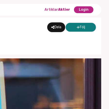
Artiklar
Aktier
Login
Dela
Följ