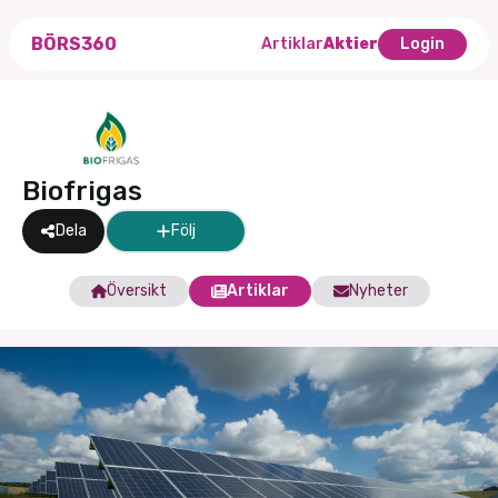
BÖRS360
Artiklar
Aktier
Login
Biofrigas
Dela
Följ
Översikt
Artiklar
Nyheter