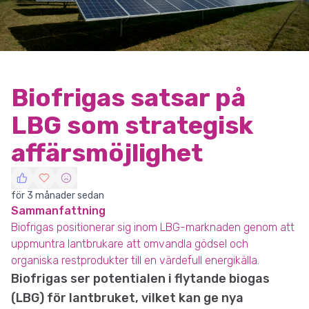
Biofrigas satsar på
LBG som strategisk
affärsmöjlighet
för 3 månader sedan
Sammanfattning
Biofrigas positionerar sig inom LBG-marknaden genom att
uppmuntra lantbrukare att omvandla gödsel och
organiska restprodukter till en värdefull energikälla.
Biofrigas ser potentialen i flytande biogas
(LBG) för lantbruket, vilket kan ge nya