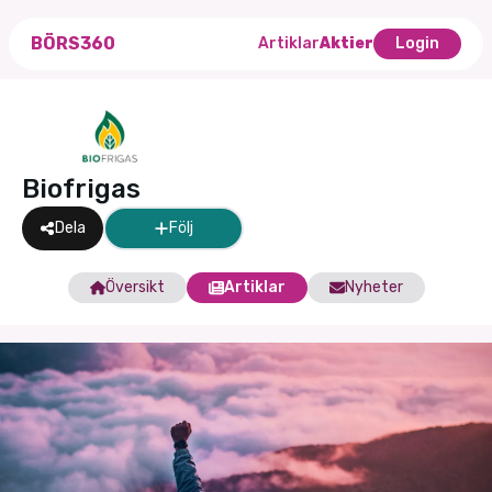
BÖRS360
Artiklar
Aktier
Login
Biofrigas
Dela
Följ
Översikt
Artiklar
Nyheter