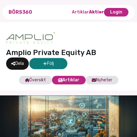
BÖRS360
Artiklar
Aktier
Login
Amplio Private Equity AB
Dela
Följ
Översikt
Artiklar
Nyheter