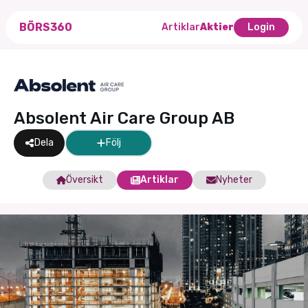
BÖRS360
Artiklar
Aktier
Login
Absolent Air Care Group AB
Dela
Följ
Översikt
Artiklar
Nyheter