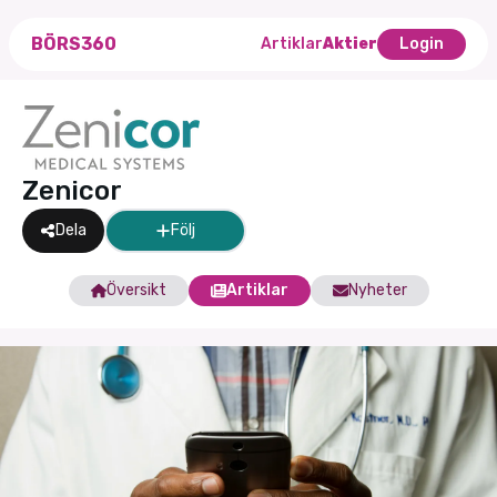
BÖRS360
Artiklar
Aktier
Login
Zenicor
Dela
Följ
Översikt
Artiklar
Nyheter